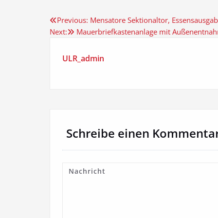
Beitragsnavigation
Previous:
Mensatore Sektionaltor, Essensausga
Next:
Mauerbriefkastenanlage mit Außenentna
ULR_admin
Schreibe einen Kommenta