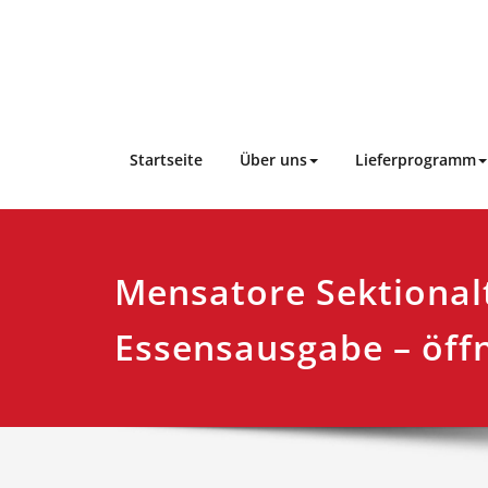
Skip
to
content
Startseite
Über uns
Lieferprogramm
Mensatore Sektional
Essensausgabe – öff