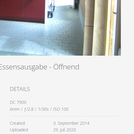
 Essensausgabe - Öffnend
DETAILS
DC 7900
6mm
/
ƒ/2.8
/
1/30s
/
ISO 100
Created
3. September 2014
Uploaded
29. Juli 2020