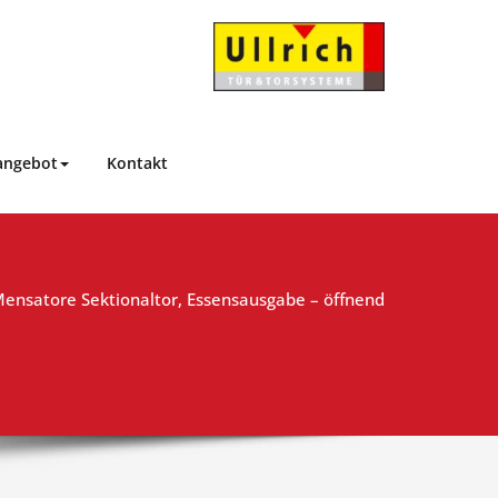
Ullrich Tür- und
…Das besondere Tor!
Torsysteme
angebot
Kontakt
ensatore Sektionaltor, Essensausgabe – öffnend