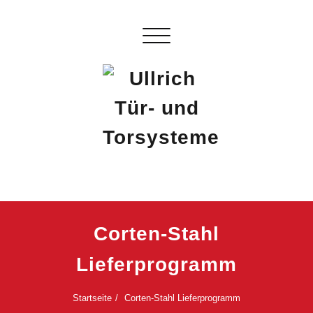
Skip
to
Schalte Navigation
content
Ullrich Tür- und Torsysteme
…Das besondere Tor!
Corten-Stahl
Lieferprogramm
Startseite
Corten-Stahl Lieferprogramm