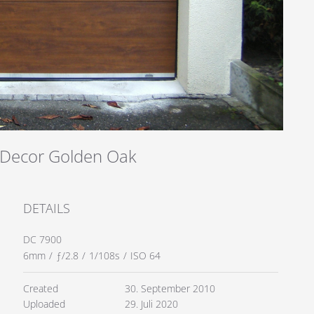
t Decor Golden Oak
DETAILS
DC 7900
6mm
/
ƒ/2.8
/
1/108s
/
ISO 64
Created
30. September 2010
Uploaded
29. Juli 2020