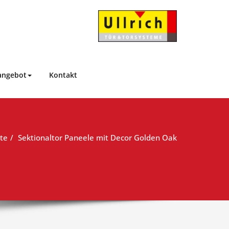
Ullrich Tür- und
…Das besondere Tor!
Torsysteme
angebot
Kontakt
ite
Sektionaltor Paneele mit Decor Golden Oak