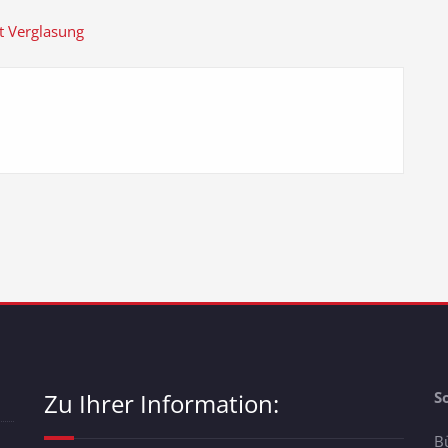
it Verglasung
Zu Ihrer Information:
S
B