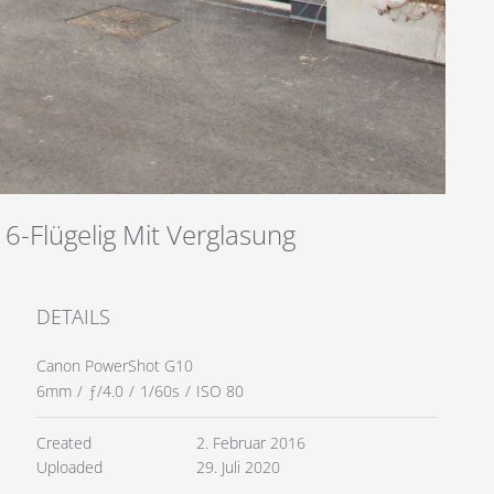
 6-Flügelig Mit Verglasung
DETAILS
Canon PowerShot G10
6mm
/
ƒ/4.0
/
1/60s
/
ISO 80
Created
2. Februar 2016
Uploaded
29. Juli 2020