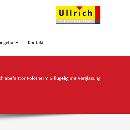
Ullrich Tür- und
…Das besondere Tor!
Torsysteme
angebot
Kontakt
chiebefalttor Polotherm 6-flügelig mit Verglasung