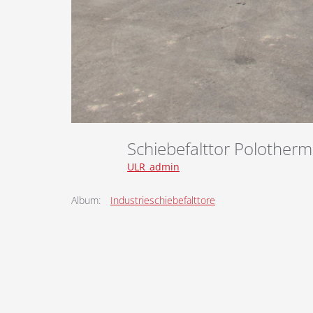
Schiebefalttor Polotherm
ULR_admin
Album:
Industrieschiebefalttore