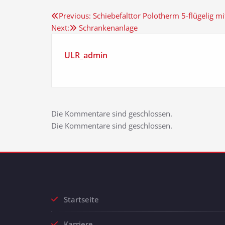
Beitragsnavigation
Previous:
Schiebefalttor Polotherm 5-flügelig m
Next:
Schrankenanlage
ULR_admin
Die Kommentare sind geschlossen.
Die Kommentare sind geschlossen.
Startseite
Karriere