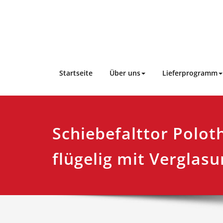
Skip
to
content
Startseite
Über uns
Lieferprogramm
Schiebefalttor Polot
flügelig mit Verglas