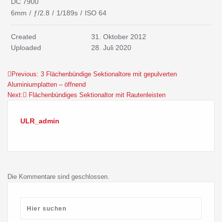
DC 7900
6mm
/
ƒ/2.8
/
1/189s
/
ISO 64
Created
31. Oktober 2012
Uploaded
28. Juli 2020
Previous:
3 Flächenbündige Sektionaltore mit gepulverten
Beitragsnavigation
Aluminiumplatten – öffnend
Next:
Flächenbündiges Sektionaltor mit Rautenleisten
ULR_admin
Die Kommentare sind geschlossen.