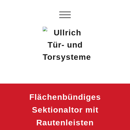
Skip
to
Schalte Navigation
content
Ullrich Tür- und Torsysteme
…Das besondere Tor!
Flächenbündiges
Sektionaltor mit
Rautenleisten